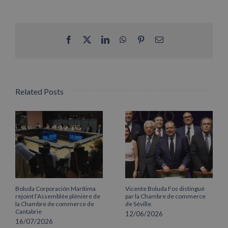
Facebook
X
LinkedIn
WhatsApp
Pinterest
Email
Related Posts
Boluda Corporación Marítima
Vicente Boluda Fos distingué
rejoint l’Assemblée plénière de
par la Chambre de commerce
la Chambre de commerce de
de Séville.
Cantabrie
12/06/2026
16/07/2026