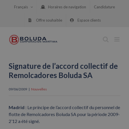
Skip
Français
Horaires de navigation
Candidature
to
content
Offre souhaitée
Espace clients
Signature de l’accord collectif de
Remolcadores Boluda SA
09/06/2009
|
Nouvelles
Madrid
: Le príncipe de l’accord collectif du personnel de
flotte de Remolcadores Boluda SA pour la période 2009-
2’12 a été signé.