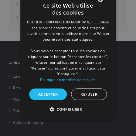
Actions d'intérêt social
Ce site Web utilise
des cookies
SPANISH
Nouvelles
BOLUDA CORPORACIÓN MARÍTIMA, S.L. utilise
ENGLISH
ses propres cookies et ceux de tiers pour
savoir comment vous utilisez notre site Web et
FRENCH
pour établir des statistiques.
Vous pouvez accepter tous les cookies en
cliquant sur le bouton "Accepter les cookies",
refuser leur utilisation en cliquant sur
A PROPOS DE NOUS
"Refuser" ou les configurer en cliquant sur
"Configurer".
La corporation
Politique en matière de cookies
Responsabilité Sociale
ACCEPTER
REFUSER
Nouvelles
CONFIGURER
Boluda Towage
Boluda Shipping