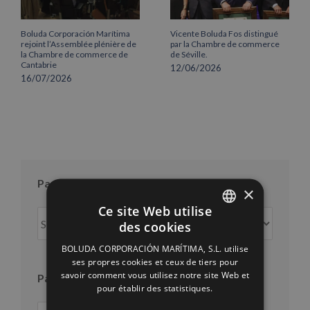
Boluda Corporación Marítima
Vicente Boluda Fos distingué
rejoint l’Assemblée plénière de
par la Chambre de commerce
la Chambre de commerce de
de Séville.
Cantabrie
12/06/2026
16/07/2026
Par mois
×
Ce site Web utilise
Par
des cookies
mois
SPANISH
BOLUDA CORPORACIÓN MARÍTIMA, S.L. utilise
ENGLISH
ses propres cookies et ceux de tiers pour
savoir comment vous utilisez notre site Web et
Par an
FRENCH
pour établir des statistiques.