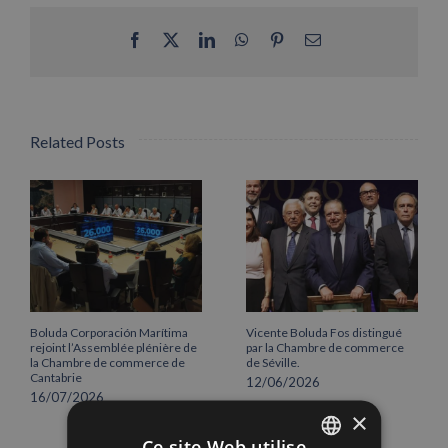
Facebook
X
LinkedIn
WhatsApp
Pinterest
Email
Related Posts
Boluda Corporación Marítima
Vicente Boluda Fos distingué
rejoint l’Assemblée plénière de
par la Chambre de commerce
la Chambre de commerce de
de Séville.
Cantabrie
12/06/2026
16/07/2026
×
Ce site Web utilise