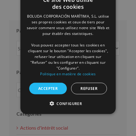
des cookies
SPANISH
BOLUDA CORPORACIÓN MARÍTIMA, S.L. utilise
ENGLISH
ses propres cookies et ceux de tiers pour
savoir comment vous utilisez notre site Web et
FRENCH
Par mois
pour établir des statistiques.
Par
Vous pouvez accepter tous les cookies en
cliquant sur le bouton "Accepter les cookies",
mois
refuser leur utilisation en cliquant sur
"Refuser" ou les configurer en cliquant sur
"Configurer".
Par an
Politique en matière de cookies
ACCEPTER
REFUSER
CONFIGURER
Catégories
Actions d'intérêt social