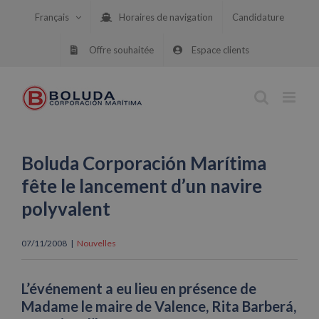
Skip
Français
Horaires de navigation
Candidature
to
content
Offre souhaitée
Espace clients
Boluda Corporación Marítima
fête le lancement d’un navire
polyvalent
07/11/2008
|
Nouvelles
L’événement a eu lieu en présence de
Madame le maire de Valence, Rita Barberá,