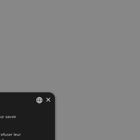
×
ur savoir
SPANISH
ENGLISH
refuser leur
FRENCH