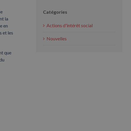
de
Catégories
nt la
Actions d'intérêt social
e en
 et les
Nouvelles
nt que
 du