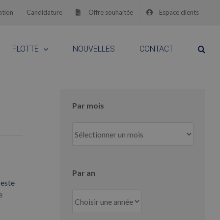
ation
Candidature
Offre souhaitée
Espace clients
FLOTTE
NOUVELLES
CONTACT
Par mois
Par
mois
Par an
reste
e