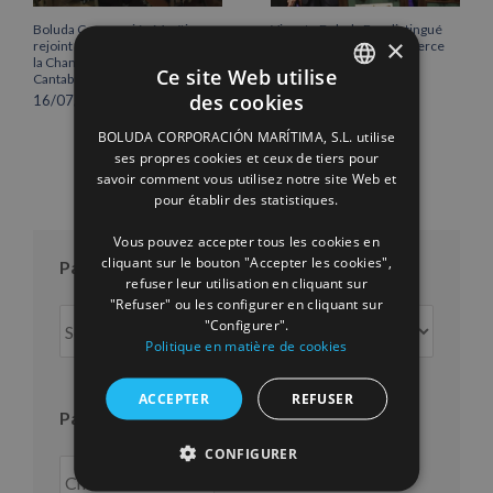
Boluda Corporación Marítima
Vicente Boluda Fos distingué
×
rejoint l’Assemblée plénière de
par la Chambre de commerce
la Chambre de commerce de
de Séville.
Ce site Web utilise
Cantabrie
12/06/2026
des cookies
16/07/2026
SPANISH
BOLUDA CORPORACIÓN MARÍTIMA, S.L. utilise
ENGLISH
ses propres cookies et ceux de tiers pour
savoir comment vous utilisez notre site Web et
FRENCH
pour établir des statistiques.
Vous pouvez accepter tous les cookies en
cliquant sur le bouton "Accepter les cookies",
Par mois
refuser leur utilisation en cliquant sur
"Refuser" ou les configurer en cliquant sur
Par
"Configurer".
mois
Politique en matière de cookies
ACCEPTER
REFUSER
Par an
CONFIGURER