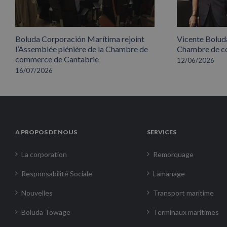
Boluda Corporación Marítima rejoint
Vicente Boluda
l’Assemblée plénière de la Chambre de
Chambre de co
commerce de Cantabrie
12/06/2026
16/07/2026
A PROPOS DE NOUS
SERVICES
La corporation
Remorquage
Responsabilité Sociale
Lamanage
Nouvelles
Transport maritime
Boluda Towage
Terminaux maritimes