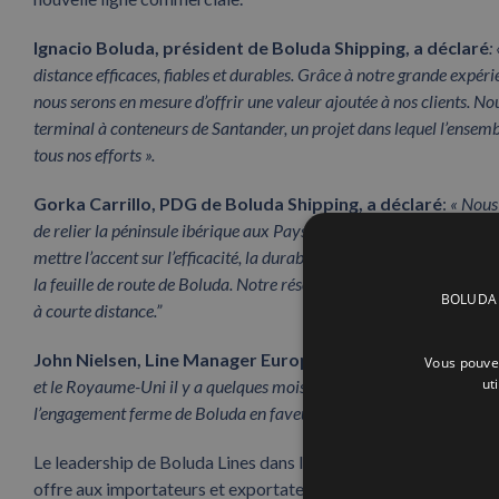
Ignacio Boluda, président de Boluda Shipping, a déclaré
:
distance efficaces, fiables et durables. Grâce à notre grande expé
nous serons en mesure d’offrir une valeur ajoutée à nos clients. N
terminal à conteneurs de Santander, un projet dans lequel l’ensemb
tous nos efforts ».
Gorka Carrillo, PDG de Boluda Shipping, a déclaré
:
« Nous 
de relier la péninsule ibérique aux Pays-Bas via le Royaume-Uni, en
mettre l’accent sur l’efficacité, la durabilité et l’intermodalité. La
la feuille de route de Boluda. Notre réseau multimodal durable se
BOLUDA C
à courte distance.”
John Nielsen, Line Manager Europe du Nord de Boluda Li
Vous pouvez
ut
et le Royaume-Uni il y a quelques mois, l’accès à ces nouveaux mar
l’engagement ferme de Boluda en faveur de la croissance du transp
Le leadership de Boluda Lines dans le transport de marchandises
offre aux importateurs et exportateurs d’Europe du Nord la po