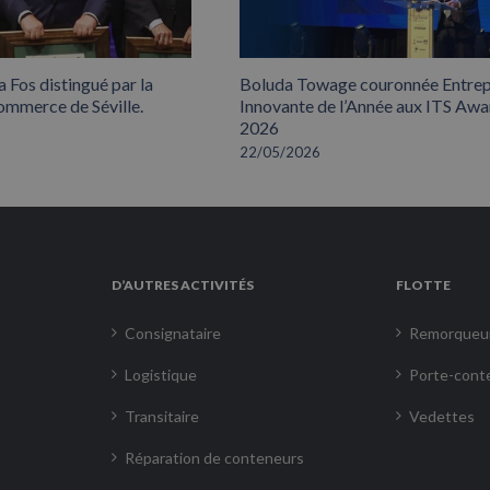
 Fos distingué par la
Boluda Towage couronnée Entrep
mmerce de Séville.
Innovante de l’Année aux ITS Awa
2026
22/05/2026
D’AUTRES ACTIVITÉS
FLOTTE
Consignataire
Remorqueu
Logistique
Porte-cont
Transitaire
Vedettes
Réparation de conteneurs