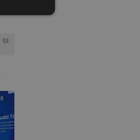
égique.
App
interest
Email