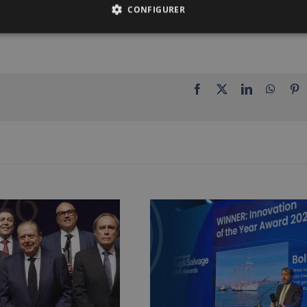
 groupe exploite plus de six lignes régulières dans cette zone strat
CONFIGURER
Facebook
X
LinkedIn
Whats
P