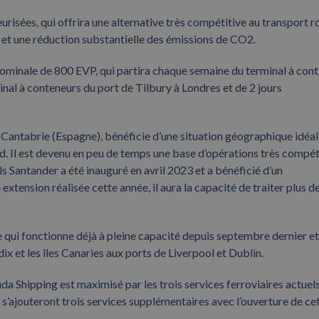
isées, qui offrira une alternative très compétitive au transport r
té et une réduction substantielle des émissions de CO2.
nominale de 800 EVP, qui partira chaque semaine du terminal à con
inal à conteneurs du port de Tilbury à Londres et de 2 jours
Cantabrie (Espagne), bénéficie d’une situation géographique idéa
ord. Il est devenu en peu de temps une base d’opérations très compét
 Santander a été inauguré en avril 2023 et a bénéficié d’un
extension réalisée cette année, il aura la capacité de traiter plus d
le qui fonctionne déjà à pleine capacité depuis septembre dernier et
dix et les îles Canaries aux ports de Liverpool et Dublin.
a Shipping est maximisé par les trois services ferroviaires actuel
s’ajouteront trois services supplémentaires avec l’ouverture de ce