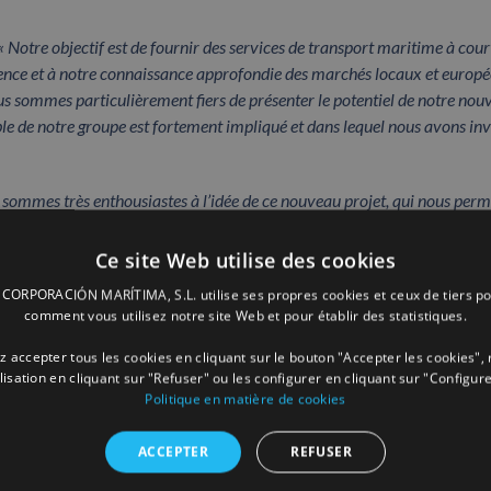
 « Notre objectif est de fournir des services de transport maritime à cour
rience et à notre connaissance approfondie des marchés locaux et europé
ous sommes particulièrement fiers de présenter le potentiel de notre nou
le de notre groupe est fortement impliqué et dans lequel nous avons inv
sommes très enthousiastes à l’idée de ce nouveau projet, qui nous perm
 offrant une fois de plus des solutions innovantes à nos clients. Je souh
 possibilité d’offrir ces services au marché espagnol figure depuis longtem
Ce site Web utilise des cookies
ra ainsi étendu à l’un des principaux marchés européens du transport m
ORPORACIÓN MARÍTIMA, S.L. utilise ses propres cookies et ceux de tiers po
comment vous utilisez notre site Web et pour établir des statistiques.
nes, a déclaré
:
« Après le lancement de notre première liaison vers l’
 accepter tous les cookies en cliquant sur le bouton "Accepter les cookies", 
ilisation en cliquant sur "Refuser" ou les configurer en cliquant sur "Configure
chés constitue une étape importante pour notre groupe, et reflète
Politique en matière de cookies
ort maritime à courte distance”
ACCEPTER
REFUSER
 depuis le continent via les îles Canaries et vers l’Afrique de l’Ou
ssibilité d’étendre leurs connexions et d’effectuer des opérations