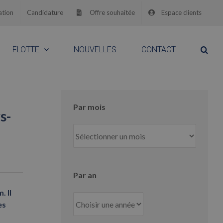
ation
Candidature
Offre souhaitée
Espace clients
FLOTTE
NOUVELLES
CONTACT
Par mois
s-
Par
mois
Par an
. Il
es