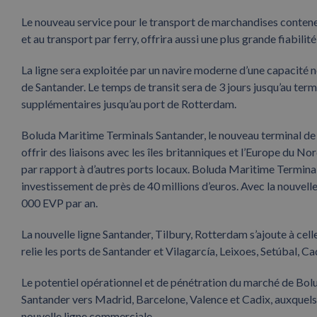
Le nouveau service pour le transport de marchandises conteneur
et au transport par ferry, offrira aussi une plus grande fiabili
La ligne sera exploitée par un navire moderne d’une capacité 
de Santander. Le temps de transit sera de 3 jours jusqu’au term
supplémentaires jusqu’au port de Rotterdam.
Boluda Maritime Terminals Santander, le nouveau terminal de 
offrir des liaisons avec les îles britanniques et l’Europe du N
par rapport à d’autres ports locaux. Boluda Maritime Terminals
investissement de près de 40 millions d’euros. Avec la nouvelle 
000 EVP par an.
La nouvelle ligne Santander, Tilbury, Rotterdam s’ajoute à cel
relie les ports de Santander et Vilagarcía, Leixoes, Setúbal, Ca
Le potentiel opérationnel et de pénétration du marché de Bolud
Santander vers Madrid, Barcelone, Valence et Cadix, auxquels 
nouvelle ligne commerciale.