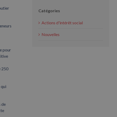
outier
Catégories
Actions d'intérêt social
teneurs
Nouvelles
le pour
itive
e 250
 qui
s de
tte