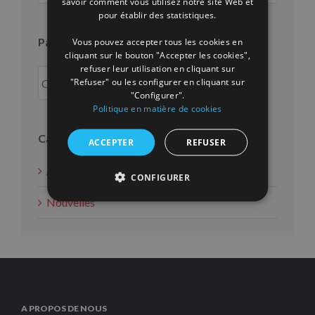
savoir comment vous utilisez notre site Web et
FRENCH
pour établir des statistiques.
Par an
Vous pouvez accepter tous les cookies en
cliquant sur le bouton "Accepter les cookies",
refuser leur utilisation en cliquant sur
"Refuser" ou les configurer en cliquant sur
"Configurer".
Politique en matière de cookies
Catégories
ACCEPTER
REFUSER
Actions d'intérêt social
CONFIGURER
Nouvelles
A PROPOS DE NOUS