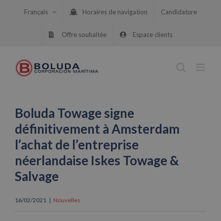
Skip
Français
Horaires de navigation
Candidature
to
content
Offre souhaitée
Espace clients
Boluda Towage signe
définitivement à Amsterdam
l’achat de l’entreprise
néerlandaise Iskes Towage &
Salvage
16/02/2021
|
Nouvelles