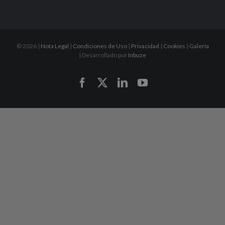
©
2026 |
Nota Legal
|
Condiciones de Uso
|
Privacidad
|
Cookies
|
Galería
| Desarrollado por
Inbuze
Facebook
X
LinkedIn
YouTube