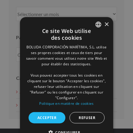
Par
mois
×
Ce site Web utilise
des cookies
Par an
SPANISH
BOLUDA CORPORACIÓN MARÍTIMA, S.L. utilise
ENGLISH
ses propres cookies et ceux de tiers pour
savoir comment vous utilisez notre site Web et
FRENCH
pour établir des statistiques.
Vous pouvez accepter tous les cookies en
Catégories
cliquant sur le bouton "Accepter les cookies",
refuser leur utilisation en cliquant sur
Actions d'intérêt social
"Refuser" ou les configurer en cliquant sur
"Configurer".
Politique en matière de cookies
Nouvelles
ACCEPTER
REFUSER
CONFIGURER