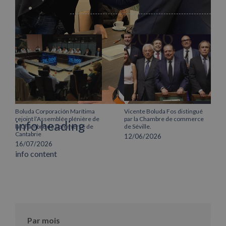
Related Posts
Boluda Corporación Marítima
Vicente Boluda Fos distingué
rejoint l’Assemblée plénière de
par la Chambre de commerce
info heading
la Chambre de commerce de
de Séville.
Cantabrie
12/06/2026
16/07/2026
info content
Par mois