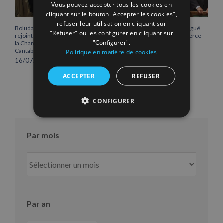
Vous pouvez accepter tous les cookies en
cliquant sur le bouton "Accepter les cookies",
refuser leur utilisation en cliquant sur
Boluda Corporación Marítima
Vicente Boluda Fos distingué
"Refuser" ou les configurer en cliquant sur
rejoint l’Assemblée plénière de
par la Chambre de commerce
"Configurer".
la Chambre de commerce de
de Séville.
Cantabrie
Politique en matière de cookies
12/06/2026
16/07/2026
ACCEPTER
REFUSER
CONFIGURER
Par mois
Par
mois
Par an