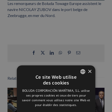
Les remorqueurs de Boluda Towage Europe assistent le
navire NICOLAY ZUBOV dans le port belge de
Zeebrugge, en mer du Nord.
Facebook
X
LinkedIn
WhatsApp
Pinterest
Email
×
Ce site Web utilise
Related Posts
des cookies
SPANISH
BOLUDA CORPORACIÓN MARÍTIMA, S.L. utilise
ENGLISH
ses propres cookies et ceux de tiers pour
savoir comment vous utilisez notre site Web et
FRENCH
pour établir des statistiques.