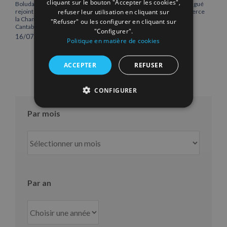
cliquant sur le bouton "Accepter les cookies",
Boluda Corporación Marítima
Vicente Boluda Fos distingué
refuser leur utilisation en cliquant sur
rejoint l’Assemblée plénière de
par la Chambre de commerce
la Chambre de commerce de
de Séville.
"Refuser" ou les configurer en cliquant sur
Cantabrie
12/06/2026
"Configurer".
16/07/2026
Politique en matière de cookies
ACCEPTER
REFUSER
CONFIGURER
Par mois
Par
mois
Par an