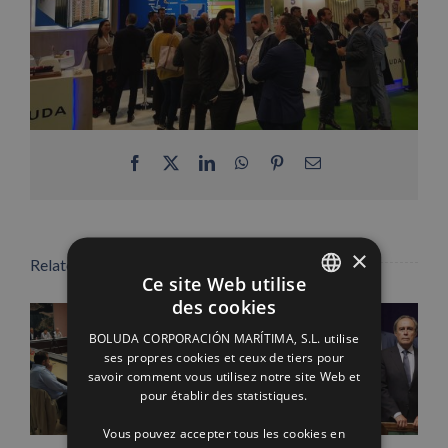
Facebook
X
LinkedIn
WhatsApp
Pinterest
Email
×
Related Posts
Ce site Web utilise
des cookies
SPANISH
BOLUDA CORPORACIÓN MARÍTIMA, S.L. utilise
ENGLISH
ses propres cookies et ceux de tiers pour
savoir comment vous utilisez notre site Web et
FRENCH
pour établir des statistiques.
Vous pouvez accepter tous les cookies en