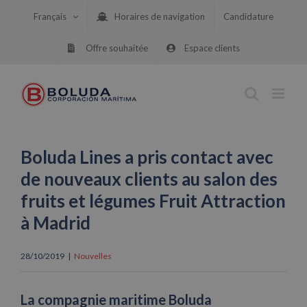
Skip
Français
Horaires de navigation
Candidature
to
content
Offre souhaitée
Espace clients
Boluda Lines a pris contact avec
de nouveaux clients au salon des
fruits et légumes Fruit Attraction
à Madrid
28/10/2019
|
Nouvelles
La compagnie maritime Boluda