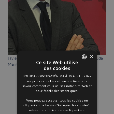
×
Javier Fernández Bombín, nouveau directeur de Boluda
Ce site Web utilise
Maritime Terminal Las Palmas.
des cookies
SPANISH
BOLUDA CORPORACIÓN MARÍTIMA, S.L. utilise
ENGLISH
ses propres cookies et ceux de tiers pour
savoir comment vous utilisez notre site Web et
FRENCH
pour établir des statistiques.
Vous pouvez accepter tous les cookies en
cliquant sur le bouton "Accepter les cookies",
refuser leur utilisation en cliquant sur