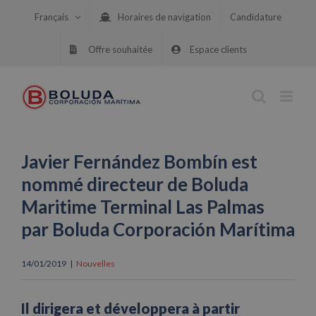
Skip
Français
Horaires de navigation
Candidature
to
content
Offre souhaitée
Espace clients
Javier Fernández Bombín est
nommé directeur de Boluda
Maritime Terminal Las Palmas
par Boluda Corporación Marítima
14/01/2019
|
Nouvelles
Il dirigera et développera à partir