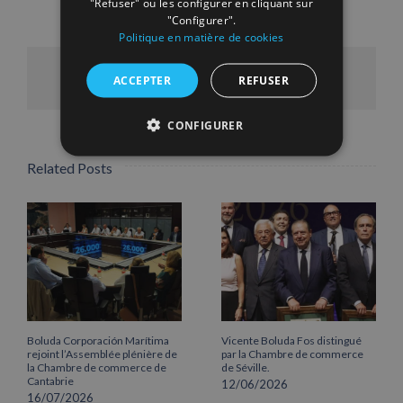
"Refuser" ou les configurer en cliquant sur
"Configurer".
Politique en matière de cookies
Facebook
X
LinkedIn
WhatsApp
Pinterest
Email
ACCEPTER
REFUSER
CONFIGURER
Related Posts
Boluda Corporación Marítima
Vicente Boluda Fos distingué
rejoint l’Assemblée plénière de
par la Chambre de commerce
la Chambre de commerce de
de Séville.
Cantabrie
12/06/2026
16/07/2026