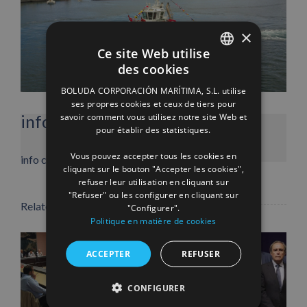
×
Ce site Web utilise
des cookies
SPANISH
BOLUDA CORPORACIÓN MARÍTIMA, S.L. utilise
ENGLISH
ses propres cookies et ceux de tiers pour
savoir comment vous utilisez notre site Web et
info heading
FRENCH
pour établir des statistiques.
Facebook
X
LinkedIn
WhatsApp
Pinterest
Email
Vous pouvez accepter tous les cookies en
info content
cliquant sur le bouton "Accepter les cookies",
refuser leur utilisation en cliquant sur
"Refuser" ou les configurer en cliquant sur
Related Posts
"Configurer".
Politique en matière de cookies
ACCEPTER
REFUSER
CONFIGURER