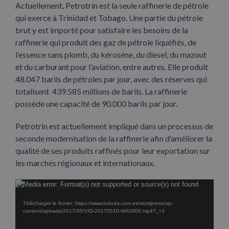
Actuellement, Petrotrin est la seule raffinerie de pétrole
qui exerce à Trinidad et Tobago. Une partie du pétrole
brut y est importé pour satisfaire les besoins de la
raffinerie qui produit des gaz de pétrole liquéfiés, de
l’essence sans plomb, du kéroséne, du diesel, du mazout
et du carburant pour l’aviation, entre autres. Elle produit
48.047 barils de pétroles par jour, avec des réserves qui
totalisent 439.585 millions de barils. La raffinerie
possède une capacité de 90.000 barils par jour.
Petrotrin est actuellement impliqué dans un processus de
seconde modernisation de la raffinerie afin d’améliorer la
qualité de ses produits raffinés pour leur exportation sur
les marchés régionaux et internationaux.
Lecteur
Media error: Format(s) not supported or source(s) not found
vidéo
Télécharger le fichier: https://www.boluda.com.es/wordpress/wp-
content/uploads/2017/05/VID-20170510-WA0000.mp4?_=1