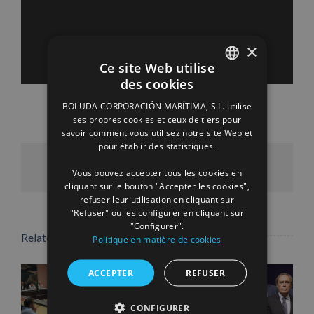
×
Ce site Web utilise
des cookies
SPANISH
BOLUDA CORPORACIÓN MARÍTIMA, S.L. utilise
ENGLISH
ses propres cookies et ceux de tiers pour
savoir comment vous utilisez notre site Web et
FRENCH
pour établir des statistiques.
Facebook
X
LinkedIn
WhatsApp
Pinterest
Email
Vous pouvez accepter tous les cookies en
cliquant sur le bouton "Accepter les cookies",
refuser leur utilisation en cliquant sur
"Refuser" ou les configurer en cliquant sur
"Configurer".
Related Posts
Politique en matière de cookies
ACCEPTER
REFUSER
CONFIGURER