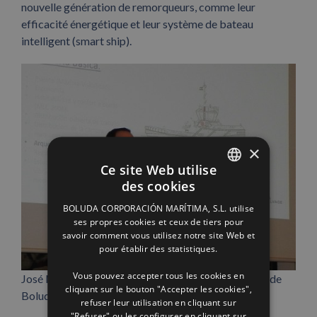
nouvelle génération de remorqueurs, comme leur
efficacité énergétique et leur système de bateau
intelligent (smart ship).
×
Ce site Web utilise
des cookies
SPANISH
BOLUDA CORPORACIÓN MARÍTIMA, S.L. utilise
ENGLISH
ses propres cookies et ceux de tiers pour
savoir comment vous utilisez notre site Web et
FRENCH
pour établir des statistiques.
Vous pouvez accepter tous les cookies en
José María Collado, adjoint à la direction technique de
cliquant sur le bouton "Accepter les cookies",
Boluda Towage and Salvage.
refuser leur utilisation en cliquant sur
"Refuser" ou les configurer en cliquant sur