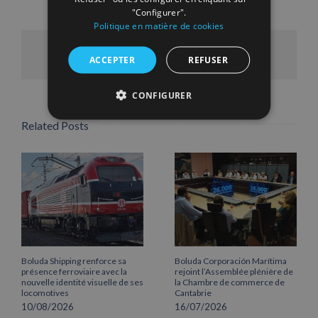
"Configurer".
Politique en matière de cookies
Facebook
X
LinkedIn
WhatsApp
Pinterest
Email
ACCEPTER
REFUSER
CONFIGURER
Related Posts
Boluda Shipping renforce sa
Boluda Corporación Marítima
présence ferroviaire avec la
rejoint l’Assemblée plénière de
nouvelle identité visuelle de ses
la Chambre de commerce de
locomotives
Cantabrie
10/08/2026
16/07/2026