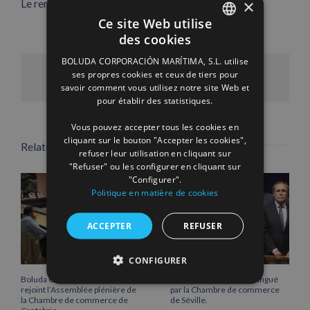
×
Le remorqueur « VB Jarocho ».
Ce site Web utilise
des cookies
SPANISH
BOLUDA CORPORACIÓN MARÍTIMA, S.L. utilise
ENGLISH
ses propres cookies et ceux de tiers pour
Facebook
X
LinkedIn
WhatsApp
Pinterest
Email
savoir comment vous utilisez notre site Web et
FRENCH
pour établir des statistiques.
Vous pouvez accepter tous les cookies en
cliquant sur le bouton "Accepter les cookies",
Related Posts
refuser leur utilisation en cliquant sur
"Refuser" ou les configurer en cliquant sur
"Configurer".
Politique en matière de cookies
ACCEPTER
REFUSER
CONFIGURER
Boluda Corporación Marítima
Vicente Boluda Fos distingué
rejoint l’Assemblée plénière de
par la Chambre de commerce
la Chambre de commerce de
de Séville.