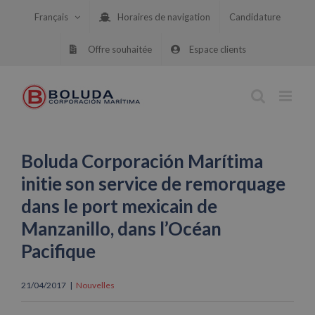
Skip
Français
Horaires de navigation
Candidature
to
content
Offre souhaitée
Espace clients
Boluda Corporación Marítima
initie son service de remorquage
dans le port mexicain de
Manzanillo, dans l’Océan
Pacifique
21/04/2017
|
Nouvelles