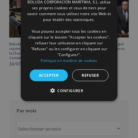
BOLUDA CORPORACIÓN MARÍTIMA, S.L. utilise
ENGLISH
ses propres cookies et ceux de tiers pour
savoir comment vous utilisez notre site Web et
FRENCH
pour établir des statistiques.
Vous pouvez accepter tous les cookies en
cliquant sur le bouton "Accepter les cookies",
refuser leur utilisation en cliquant sur
Boluda Corporación Marítima
Vicente Boluda Fos distingué
"Refuser" ou les configurer en cliquant sur
rejoint l’Assemblée plénière de
par la Chambre de commerce
la Chambre de commerce de
de Séville.
"Configurer".
Cantabrie
12/06/2026
Politique en matière de cookies
16/07/2026
ACCEPTER
REFUSER
CONFIGURER
Par mois
Par
mois