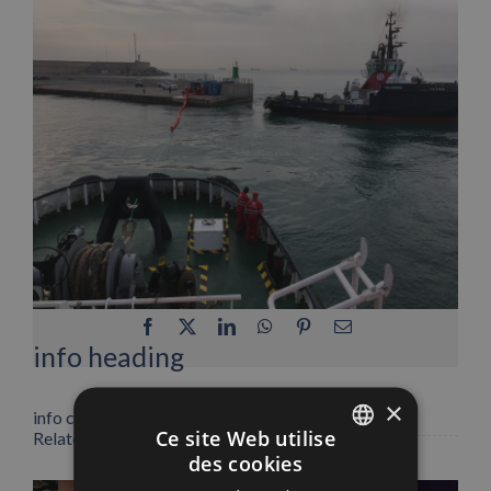
Facebook
X
LinkedIn
WhatsApp
Pinterest
Email
info heading
×
info content
Ce site Web utilise
Related Posts
des cookies
SPANISH