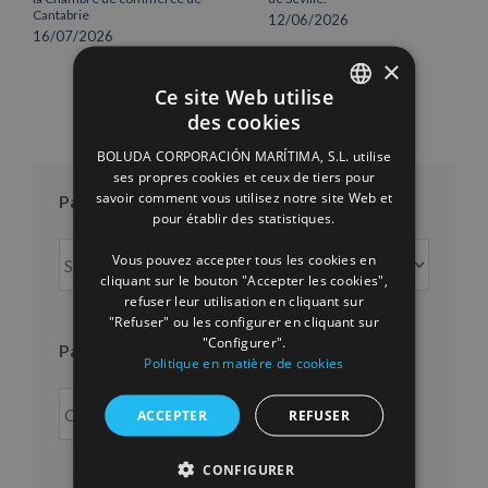
Cantabrie
12/06/2026
16/07/2026
×
Ce site Web utilise
des cookies
SPANISH
BOLUDA CORPORACIÓN MARÍTIMA, S.L. utilise
ENGLISH
ses propres cookies et ceux de tiers pour
savoir comment vous utilisez notre site Web et
Par mois
FRENCH
pour établir des statistiques.
Par
Vous pouvez accepter tous les cookies en
mois
cliquant sur le bouton "Accepter les cookies",
refuser leur utilisation en cliquant sur
"Refuser" ou les configurer en cliquant sur
"Configurer".
Par an
Politique en matière de cookies
ACCEPTER
REFUSER
CONFIGURER