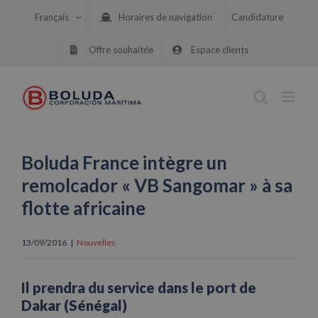
Skip
Français
Horaires de navigation
Candidature
to
content
Offre souhaitée
Espace clients
Boluda France intègre un
remolcador « VB Sangomar » à sa
flotte africaine
13/09/2016
|
Nouvelles
Il prendra du service dans le port de
Dakar (Sénégal)