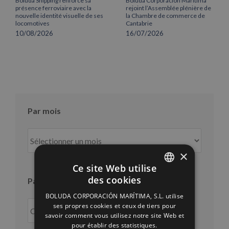
Boluda Shipping renforce sa
Boluda Corporación Marítima
présence ferroviaire avec la
rejoint l’Assemblée plénière de
nouvelle identité visuelle de ses
la Chambre de commerce de
locomotives
Cantabrie
10/08/2026
16/07/2026
Par mois
Par
mois
×
Ce site Web utilise
des cookies
Par an
SPANISH
BOLUDA CORPORACIÓN MARÍTIMA, S.L. utilise
ENGLISH
ses propres cookies et ceux de tiers pour
savoir comment vous utilisez notre site Web et
FRENCH
pour établir des statistiques.