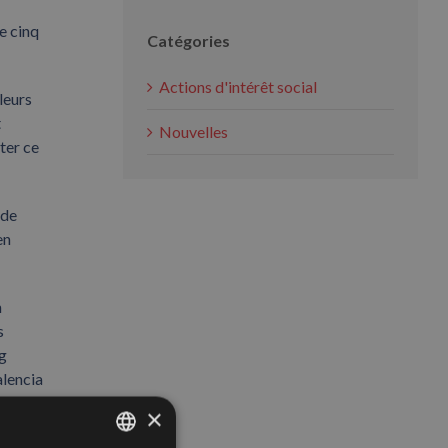
e cinq
Catégories
Actions d'intérêt social
leurs
t
Nouvelles
ter ce
 de
en
n
s
ng
alencia
×