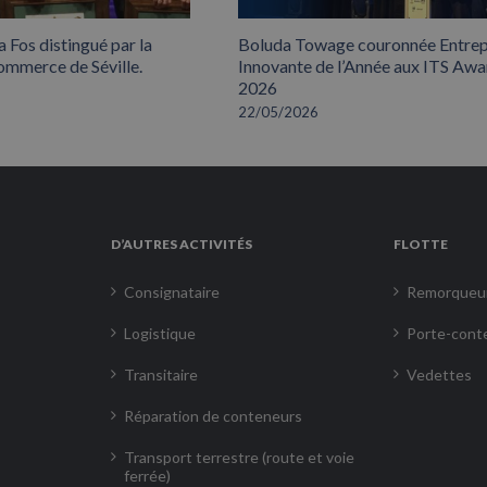
 Fos distingué par la
Boluda Towage couronnée Entrep
mmerce de Séville.
Innovante de l’Année aux ITS Awa
2026
22/05/2026
D’AUTRES ACTIVITÉS
FLOTTE
Consignataire
Remorqueu
Logistique
Porte-cont
Transitaire
Vedettes
Réparation de conteneurs
Transport terrestre (route et voie
ferrée)