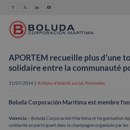
Skip
Facebook
X
LinkedIn
YouTube
to
content
APORTEM recueille plus d’une to
solidaire entre la communauté p
11/07/2014
|
Actions d'intérêt social
Nouvelles
,
Boluda Corporación Marítima est membre fond
Valencia –
Boluda Corporación Marítima et l’organisation A
solidarité en participant dans la champagne organisée par les 