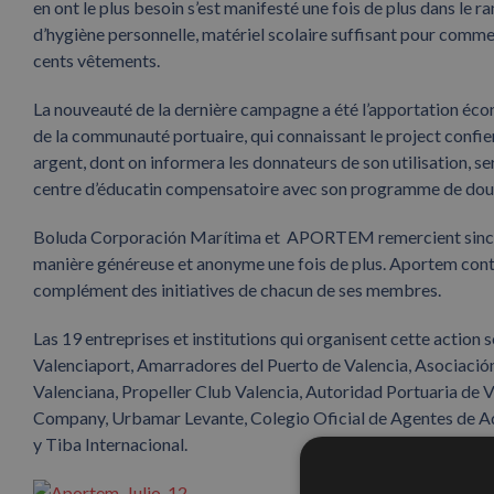
en ont le plus besoin s’est manifesté une fois de plus dans le 
d’hygiène personnelle, matériel scolaire suffisant pour commen
cents vêtements.
La nouveauté de la dernière campagne a été l’apportation écono
de la communauté portuaire, qui connaissant le project confien
argent, dont on informera les donnateurs de son utilisation, s
centre d’éducatin compensatoire avec son programme de douc
Boluda Corporación Marítima et APORTEM remercient sincèrem
manière généreuse et anonyme une fois de plus. Aportem contin
complément des initiatives de chacun de ses membres.
Las 19 entreprises et institutions qui organisent cette action
Valenciaport, Amarradores del Puerto de Valencia, Asociació
Valenciana, Propeller Club Valencia, Autoridad Portuaria de
Company, Urbamar Levante, Colegio Oficial de Agentes de Ad
y Tiba Internacional.