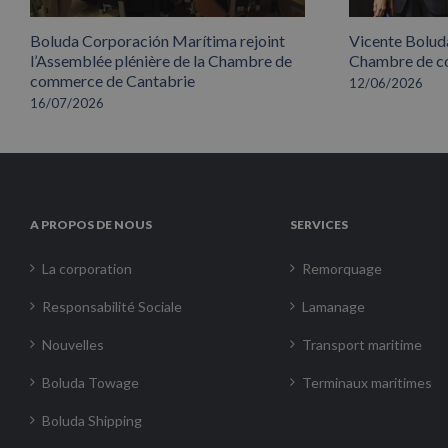
Boluda Corporación Marítima rejoint
Vicente Boluda
l’Assemblée plénière de la Chambre de
Chambre de co
commerce de Cantabrie
12/06/2026
16/07/2026
A PROPOS DE NOUS
SERVICES
La corporation
Remorquage
Responsabilité Sociale
Lamanage
Nouvelles
Transport maritime
Boluda Towage
Terminaux maritimes
Boluda Shipping