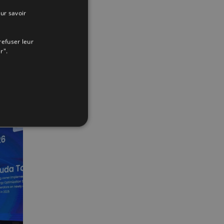
ur savoir
SPANISH
ENGLISH
refuser leur
App
interest
Email
FRENCH
r".