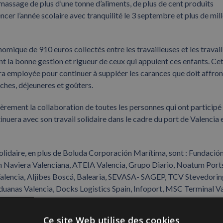
ramassage de plus d’une tonne d’aliments, de plus de cent produits
cer l’année scolaire avec tranquilité le 3 septembre et plus de mill
mique de 910 euros collectés entre les travailleuses et les travail
t la bonne gestion et rigueur de ceux qui appuient ces enfants. Ce
era employée pour continuer à suppléer les carances que doit affron
hes, déjeuneres et goûters.
ent la collaboration de toutes les personnes qui ont participé
uera avec son travail solidaire dans le cadre du port de Valencia 
 solidaire, en plus de Boluda Corporación Marítima, sont : Fundació
n Naviera Valenciana, ATEIA Valencia, Grupo Diario, Noatum Port
 Valencia, Aljibes Boscá, Balearia, SEVASA- SAGEP, TCV Stevedori
uanas Valencia, Docks Logistics Spain, Infoport, MSC Terminal V
Ce site Web utilise des cookies