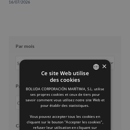
16/07/2026
Par mois
Par
×
mois
Ce site Web utilise
des cookies
SPANISH
Par an
BOLUDA CORPORACIÓN MARÍTIMA, S.L. utilise
ENGLISH
ses propres cookies et ceux de tiers pour
savoir comment vous utilisez notre site Web et
FRENCH
pour établir des statistiques.
Vous pouvez accepter tous les cookies en
cliquant sur le bouton "Accepter les cookies",
Catégories
refuser leur utilisation en cliquant sur