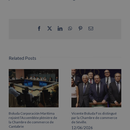
Facebook
X
LinkedIn
WhatsApp
Pinterest
Email
Related Posts
Boluda Corporación Marítima
Vicente Boluda Fos distingué
rejoint l’Assemblée plénière de
par la Chambre de commerce
la Chambre de commerce de
de Séville.
Cantabrie
12/06/2026